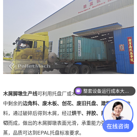
整套设备运行成本大概多少？
木屑脚墩生产线
可利用托盘厂或木工产品加工厂等企业生产
中剩余的
边角料、废木板、创花、废旧托盘、建筑模板
等物
料，通过破碎后得到木屑，经过
烘干、拌胶、热压成型后裁
切
而成，做出的木屑脚墩表面光滑，承重能力强，出口免熏
蒸，品质可达到EPAL托盘标准要求。