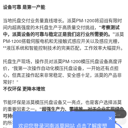
设备可靠 是第一产能
当地托盘交付业务量直线增长。派莫PM-1200将迎战有限时
间内超高强度的木托盘生产于高质量交付挑战，
“考察测试
中，派莫设备的可靠与稳定正是我们这行业所需要的。”
派莫
PM-1200搭载伺服电机和无接触式感应开关以及感应光栅，
**液压系统和智能控制技术的完美匹配，工作效率大幅提升。
托盘生产现场，操作员对派莫PM-1200模压托盘设备高度评
价，“我第一次操作自动化模压托盘设备，一开始还有点担
心，但真正操作起来非常稳定、安全感十足，派莫的产品非
常好！”
不仅环保 更降本增效
节能环保是派莫模压托盘设备又一亮点，也是客户选择派莫
整套设备运行成本大概多少？
的重要因素之一。
“超强生产力、零排放，对于企业实现绿色
可持续发展至关重要。”
派莫PM-1200不仅出色地完成了用户
可以带料试机吗？
×
的所有作业要求，更节能降本。正是基于本次良好使用体
欢迎您登录河南派莫网站 点击了解废塑