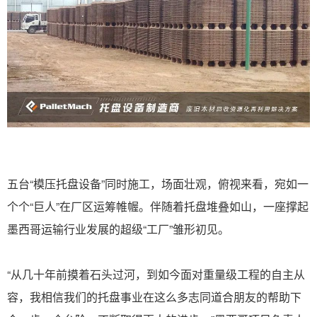
五台“模压托盘设备”同时施工，场面壮观，俯视来看，宛如一
个个“巨人”在厂区运筹帷幄。伴随着托盘堆叠如山，一座撑起
墨西哥运输行业发展的超级“工厂”雏形初见。
“从几十年前摸着石头过河，到如今面对重量级工程的自主从
容，我相信我们的托盘事业在这么多志同道合朋友的帮助下