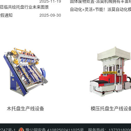
2025-11-19
固体废物处置-派莫机械拥有丰富
的莅临共绘托盘行业未来图景
自动化+灵活+节能！派莫自动化
放假通知
2025-09-30
木托盘生产线设备
模压托盘生产线设
2747号-1
豫公网安备 41082502411025号
服务热线：137331820