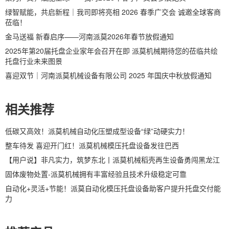
绿智赋能，共启新程｜我司即将亮相 2026 春季广交会 诚邀全球客商
莅临！
金马送福 新春启序——河南派莫2026年春节放假通知
2025年第20届托盘企业家年会召开在即 派莫机械期待您的莅临共绘
托盘行业未来图景
喜迎双节｜河南派莫机械设备有限公司 2025 年国庆中秋放假通知
相关推荐
低碳又高效！派莫机械自动化压塑成型设备“绿”动硬实力！
整车待发 喜迎开门红！派莫机械模压托盘设备发往巴西
【用户说】非凡实力，筑梦东北丨派莫机械稻壳再生设备勇闯黑龙江
固体废物处置-派莫机械拥有丰富经验且技术升级稳定可靠
自动化+灵活+节能！派莫自动化模压托盘设备助客户提升托盘交付能
力