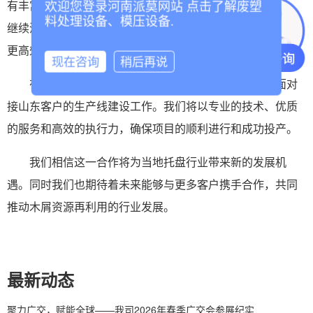
有丰富的经验和技术实力。河南派莫将以本次合作为契机，
欢迎您登录河南派莫网站 点击了解废塑
料处理设备、模压设备.
继续深化与国内外客户的合作，不断优化产品和服务，提供
更高效、更环保的托盘生产解决方案。
现在咨询
稍后再说
在合同签订后，河南派莫将立即成立项目小组，全面对
接山东客户的生产线建设工作。我们将以专业的技术、优质
的服务和高效的执行力，确保项目的顺利进行和成功投产。
我们相信这一合作将为当地托盘行业带来新的发展机
遇。同时我们也期待着未来能够与更多客户携手合作，共同
推动木屑资源再利用的行业发展。
最新动态
聚力广交，赋能全球——我司2026年春季广交会参展纪实