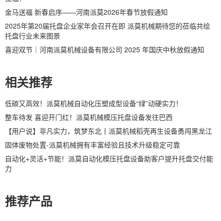
金马送福 新春启序——河南派莫2026年春节放假通知
2025年第20届托盘企业家年会召开在即 派莫机械期待您的莅临共绘
托盘行业未来图景
喜迎双节｜河南派莫机械设备有限公司 2025 年国庆中秋放假通知
相关推荐
低碳又高效！派莫机械自动化压塑成型设备“绿”动硬实力！
整车待发 喜迎开门红！派莫机械模压托盘设备发往巴西
【用户说】非凡实力，筑梦东北丨派莫机械稻壳再生设备勇闯黑龙江
固体废物处置-派莫机械拥有丰富经验且技术升级稳定可靠
自动化+灵活+节能！派莫自动化模压托盘设备助客户提升托盘交付能
力
推荐产品