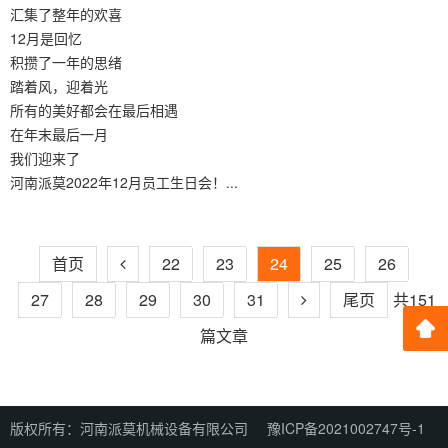
汇集了整年的欢喜
12月是回忆
积攒了一年的思绪
踏着风，迎着光
所有的美好都会在最后相遇
在年末最后一月
我们迎来了
河南派莫2022年12月员工生日会！...
首页
22
23
24
25
26
27
28
29
30
31
尾页
共151
篇文章
版权所有：河南派莫机械设备有限公司
豫ICP备2021002747号-1